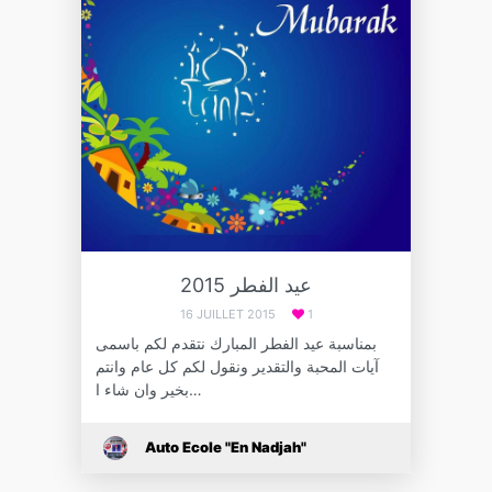
عيد الفطر 2015
16 JUILLET 2015
1
بمناسبة عيد الفطر المبارك نتقدم لكم باسمى
آيات المحبة والتقدير ونقول لكم كل عام وانتم
بخير وان شاء ا…
Auto Ecole "En Nadjah"