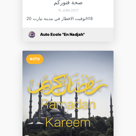
صحة فتوركم
15 JUIN 2017
توقيت الافطار في مدينة تيارت 20h18
Auto Ecole "En Nadjah"
ACTU