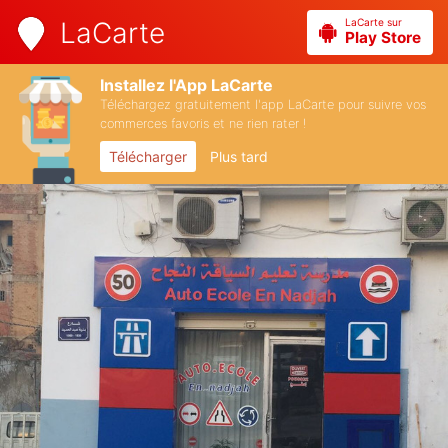
LaCarte sur
LaCarte
Play Store
Installez l'App LaCarte
Téléchargez gratuitement l'app LaCarte pour suivre vos
commerces favoris et ne rien rater !
Télécharger
Plus tard