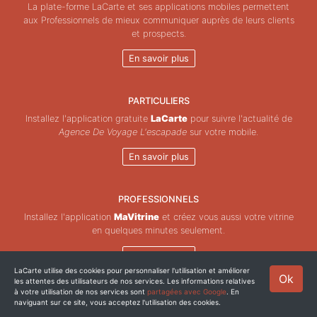
La plate-forme LaCarte et ses applications mobiles permettent
aux Professionnels de mieux communiquer auprès de leurs clients
et prospects.
En savoir plus
PARTICULIERS
Installez l'application gratuite
LaCarte
pour suivre l'actualité de
Agence De Voyage L'escapade
sur votre mobile.
En savoir plus
PROFESSIONNELS
Installez l'application
MaVitrine
et créez vous aussi votre vitrine
en quelques minutes seulement.
En savoir plus
LaCarte utilise des cookies pour personnaliser l'utilisation et améliorer
Ok
les attentes des utilisateurs de nos services. Les informations relatives
Copyright © ZeMAP 2026 - Tous droits réservés.
à votre utilisation de nos services sont
partagées avec Google
. En
naviguant sur ce site, vous acceptez l'utilisation des cookies.