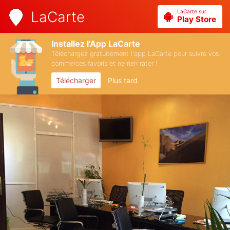
LaCarte sur
LaCarte
Play Store
Installez l'App LaCarte
Téléchargez gratuitement l'app LaCarte pour suivre vos
commerces favoris et ne rien rater !
Télécharger
Plus tard