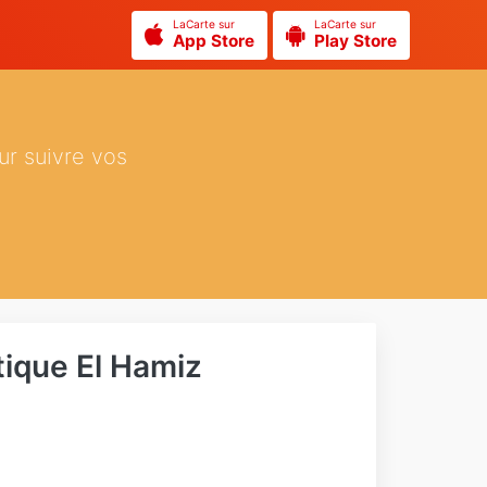
LaCarte sur
LaCarte sur
App Store
Play Store
ur suivre vos
ique El Hamiz