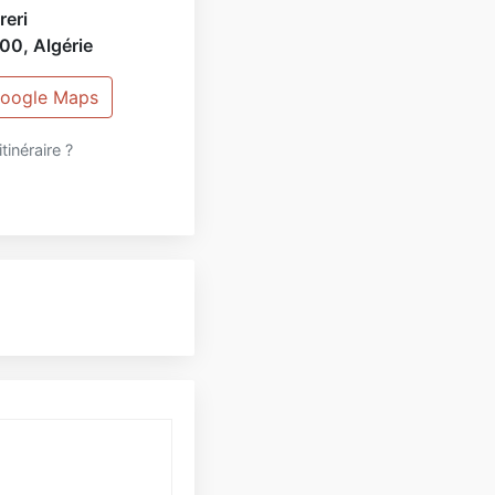
reri
000
,
Algérie
 Google Maps
itinéraire ?