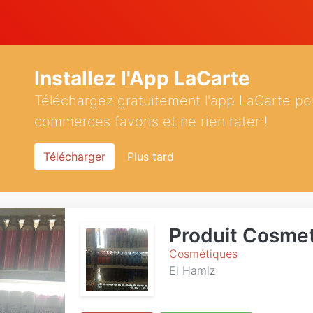
Installez l'App LaCarte
Téléchargez gratuitement l'app LaCarte po
commerces favoris et ne rien rater !
Télécharger
Plus tard
Produit Cosmet
Cosmétiques
El Hamiz