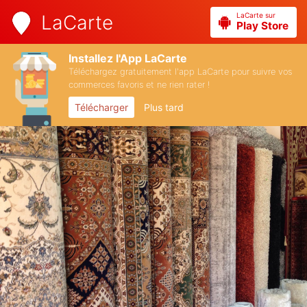
LaCarte sur
LaCarte
Play Store
Installez l'App LaCarte
Téléchargez gratuitement l'app LaCarte pour suivre vos
commerces favoris et ne rien rater !
Télécharger
Plus tard