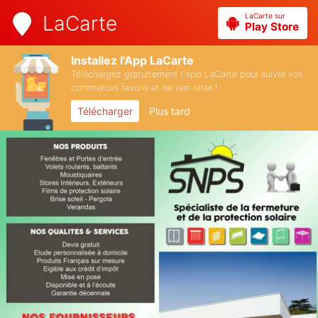
LaCarte sur
LaCarte
Play Store
Installez l'App LaCarte
Téléchargez gratuitement l'app LaCarte pour suivre vos
commerces favoris et ne rien rater !
Télécharger
Plus tard