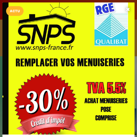
LaCarte sur
LaCarte
Play Store
ACTU
Installez l'App LaCarte
Téléchargez gratuitement l'app LaCarte pour suivre vos
commerces favoris et ne rien rater !
Télécharger
Plus tard