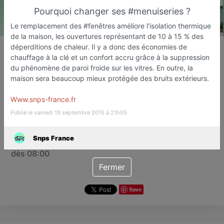
Pourquoi changer ses #menuiseries ?
Le remplacement des #fenêtres améliore l'isolation thermique
de la maison, les ouvertures représentant de 10 à 15 % des
Snps France
déperditions de chaleur. Il y a donc des économies de
chauffage à la clé et un confort accru grâce à la suppression
Magasin de fenêtres
du phénomène de paroi froide sur les vitres. En outre, la
La Crau
maison sera beaucoup mieux protégée des bruits extérieurs.
Favori
Contacter
Www.snps-france.fr
Publié le samedi 19 septembre 2015 à 21h05
Sur Rendez-vous Lundi prochain
Snps France
dès 08:00
Fermer
Save