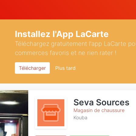
Installez l'App LaCarte
Téléchargez gratuitement l'app LaCarte po
commerces favoris et ne rien rater !
Télécharger
Plus tard
Seva Sources
Magasin de chaussure
Kouba