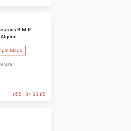
 Sources B.M.R
,
Algérie
oogle Maps
inéraire ?
0551 34 85 85