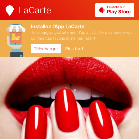
LaCarte sur
LaCarte
Play Store
Installez l'App LaCarte
Téléchargez gratuitement l'app LaCarte pour suivre vos
commerces favoris et ne rien rater !
Télécharger
Plus tard