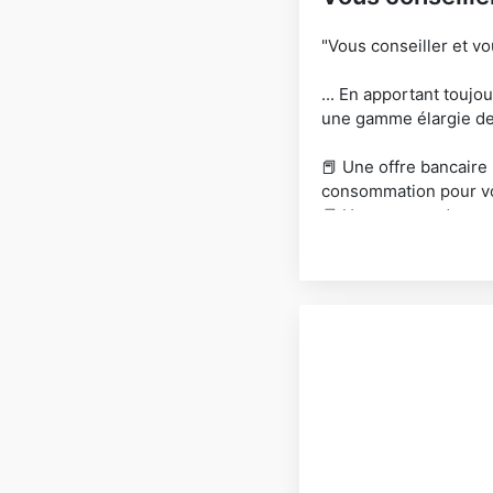
"Vous conseiller et vo
... En apportant toujo
une gamme élargie de 
📕 Une offre bancaire 
consommation pour vo
📕 Une gamme de produ
gestion privée) afin de
📕 Un conseil de profe
les compléments de re
📕 Des multirisques pa
professionnelles spéc
📕 Une protection de t
pour protéger tous c