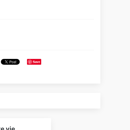
Save
e vie