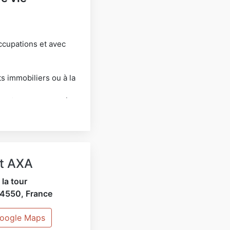
occupations et avec
s immobiliers ou à la
rets, assurance vie,
e et ainsi vous assurer
ssionnelle.
ranties
t AXA
e, dépendance, santé)
 la tour
4550
,
France
Google Maps