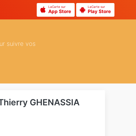
LaCarte sur
LaCarte sur
App Store
Play Store
ur suivre vos
 Thierry GHENASSIA