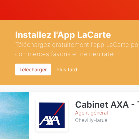
Installez l'App LaCarte
Téléchargez gratuitement l'app LaCarte po
commerces favoris et ne rien rater !
Télécharger
Plus tard
Cabinet AXA -
Agent général
Chevilly-larue