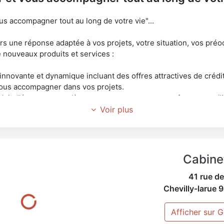
us accompagner tout au long de votre vie"...
urs une réponse adaptée à vos projets, votre situation, vos pré
nouveaux produits et services :
innovante et dynamique incluant des offres attractives de crédit
us accompagner dans vos projets.
it d'épargne complète et reconnue pour ses performances (liv
 gérer, protéger et faire fructifier votre patrimoine.
Voir plus
ssionnel pour étudier et mettre en place votre projet de retrait
venu devenus indispensables après la période d'activité profe
rticuliers aux garanties élargies (Auto, Habitation,...) et des ga
ifiques aux différents métiers.
Cabine
oute votre famille (prévoyance, garantie des accidents de la vi
eux que vous aimez.
41 rue de
Chevilly-larue
9
Afficher sur 