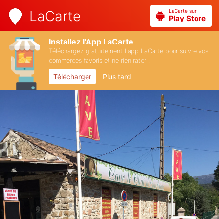
LaCarte sur
LaCarte
Play Store
Installez l'App LaCarte
Téléchargez gratuitement l'app LaCarte pour suivre vos
commerces favoris et ne rien rater !
Télécharger
Plus tard