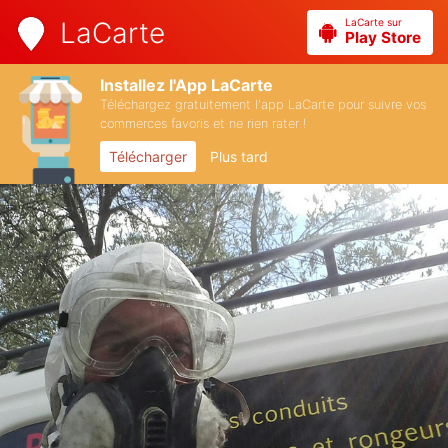
LaCarte sur
LaCarte
Play Store
Installez l'App LaCarte
Téléchargez gratuitement l'app LaCarte pour suivre vos
commerces favoris et ne rien rater !
Télécharger
Plus tard