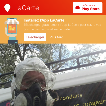
LaCarte sur
LaCarte
Play Store
Installez l'App LaCarte
Téléchargez gratuitement l'app LaCarte pour suivre vos
commerces favoris et ne rien rater !
Télécharger
Plus tard