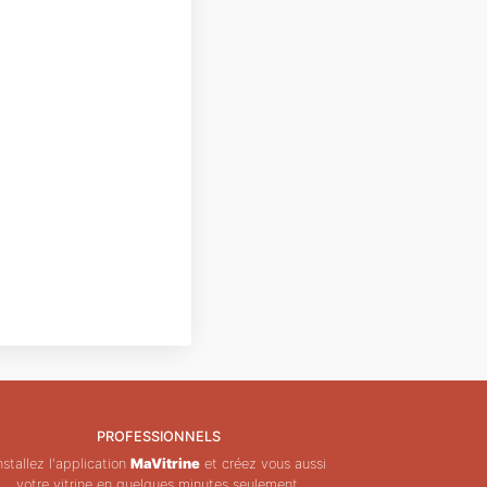
PROFESSIONNELS
nstallez l'application
MaVitrine
et créez vous aussi
votre vitrine en quelques minutes seulement.