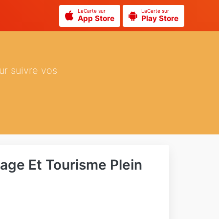
LaCarte sur
LaCarte sur
App Store
Play Store
ur suivre vos
ge Et Tourisme Plein