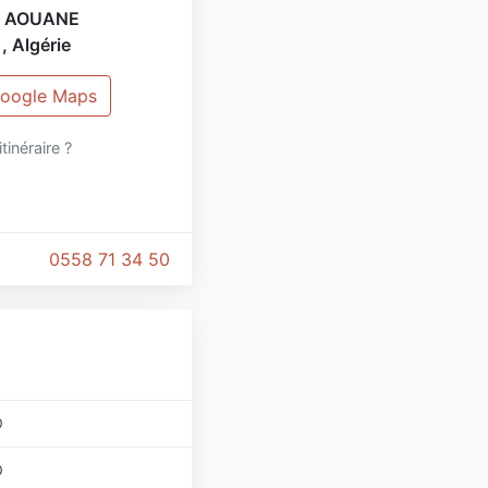
d AOUANE
,
Algérie
 Google Maps
itinéraire ?
0558 71 34 50
0
0