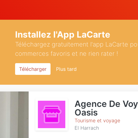
Installez l'App LaCarte
Téléchargez gratuitement l'app LaCarte po
commerces favoris et ne rien rater !
Télécharger
Plus tard
Agence De Voya
Oasis
Tourisme et voyage
El Harrach