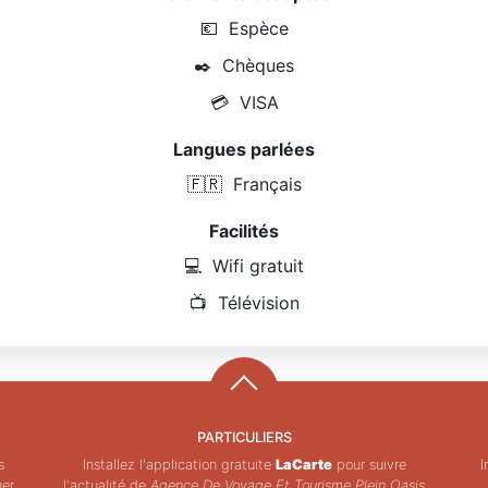
💶
Espèce
✒️
Chèques
💳
VISA
Langues parlées
🇫🇷
Français
Facilités
💻
Wifi gratuit
📺
Télévision
PARTICULIERS
s
Installez l'application gratuite
LaCarte
pour suivre
I
uer
l'actualité de
Agence De Voyage Et Tourisme Plein Oasis