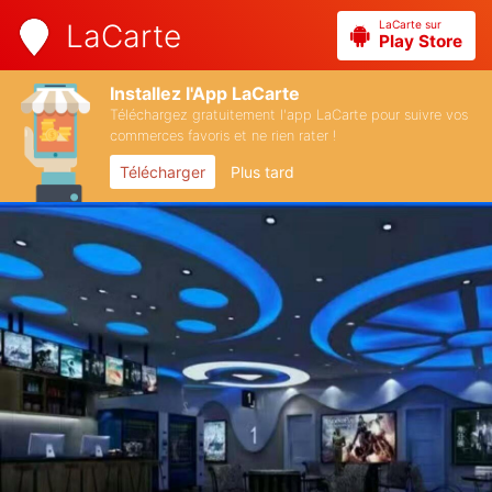
LaCarte sur
LaCarte
Play Store
Installez l'App LaCarte
Téléchargez gratuitement l'app LaCarte pour suivre vos
commerces favoris et ne rien rater !
Télécharger
Plus tard