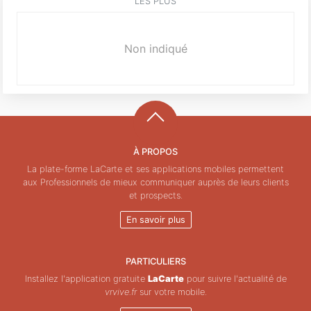
LES PLUS
Non indiqué
À PROPOS
La plate-forme LaCarte et ses applications mobiles permettent
aux Professionnels de mieux communiquer auprès de leurs clients
et prospects.
En savoir plus
PARTICULIERS
Installez l'application gratuite
LaCarte
pour suivre l'actualité de
vrvive.fr
sur votre mobile.