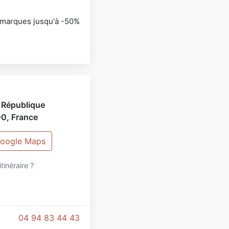
s marques jusqu'à -50%
 République
00
,
France
 Google Maps
itinéraire ?
04 94 83 44 43