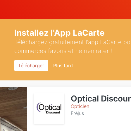
Installez l'App LaCarte
Téléchargez gratuitement l'app LaCarte po
commerces favoris et ne rien rater !
Télécharger
Plus tard
Optical Discou
Opticien
Fréjus