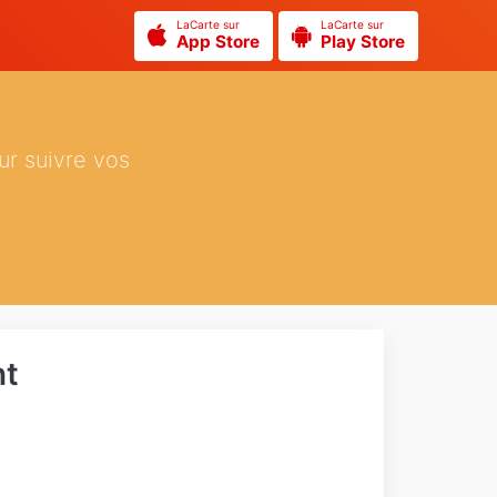
LaCarte sur
LaCarte sur
App Store
Play Store
ur suivre vos
nt