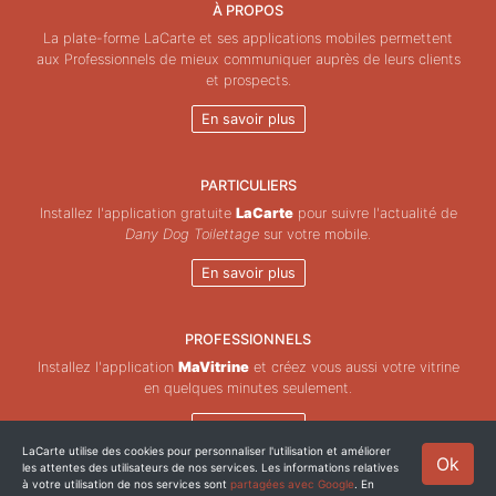
À PROPOS
La plate-forme LaCarte et ses applications mobiles permettent
aux Professionnels de mieux communiquer auprès de leurs clients
et prospects.
En savoir plus
PARTICULIERS
Installez l'application gratuite
LaCarte
pour suivre l'actualité de
Dany Dog Toilettage
sur votre mobile.
En savoir plus
PROFESSIONNELS
Installez l'application
MaVitrine
et créez vous aussi votre vitrine
en quelques minutes seulement.
En savoir plus
LaCarte utilise des cookies pour personnaliser l'utilisation et améliorer
Ok
les attentes des utilisateurs de nos services. Les informations relatives
Copyright © ZeMAP 2026 - Tous droits réservés.
à votre utilisation de nos services sont
partagées avec Google
. En