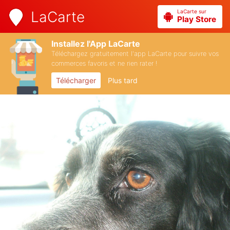
LaCarte sur
LaCarte
Play Store
Installez l'App LaCarte
Téléchargez gratuitement l'app LaCarte pour suivre vos
commerces favoris et ne rien rater !
Télécharger
Plus tard