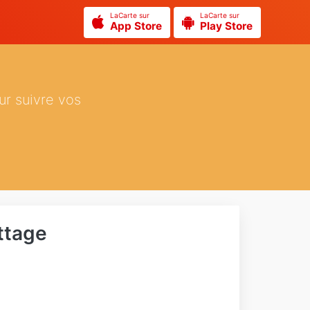
LaCarte sur
LaCarte sur
App Store
Play Store
ur suivre vos
ttage