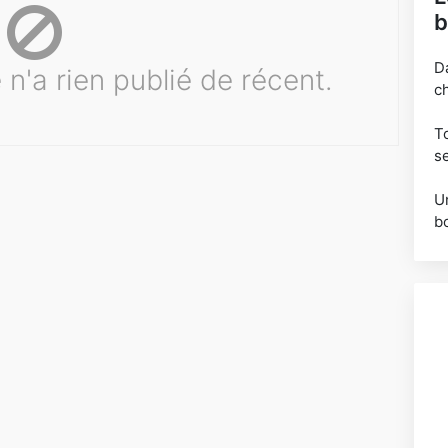
b
D
n'a rien publié de récent.
c
T
s
U
b