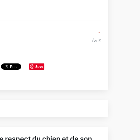
1
Avis
Save
e respect du chien et de son