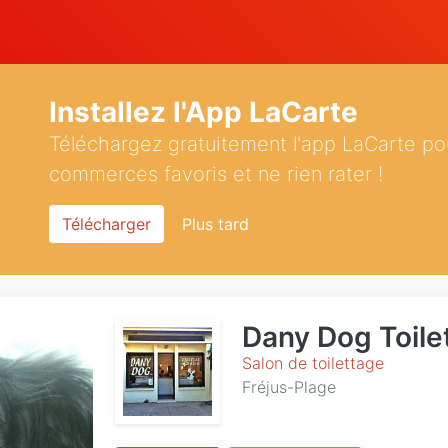
Installez l'App LaCarte
Téléchargez gratuitement l'app LaCarte po
commerces favoris et ne rien rater !
Télécharger
Plus tard
Dany Dog Toile
Salon de toilettage
Fréjus-Plage