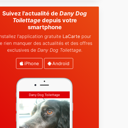
Suivez l'actualité de
Dany Dog
Toilettage
depuis votre
smartphone
Installez l'application gratuite
LaCarte
pour
e rien manquer des actualités et des offres
exclusives de
Dany Dog Toilettage
.
iPhone
Android
Dany Dog Toilettage