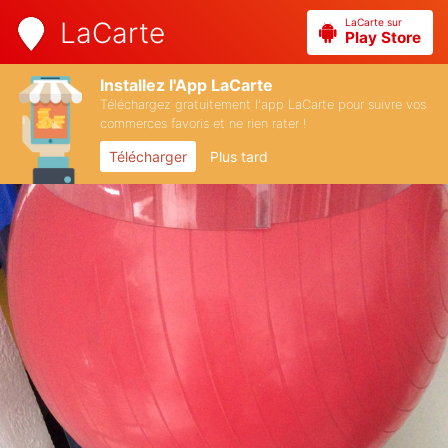
LaCarte sur
LaCarte
Play Store
Installez l'App LaCarte
Téléchargez gratuitement l'app LaCarte pour suivre vos
commerces favoris et ne rien rater !
Télécharger
Plus tard