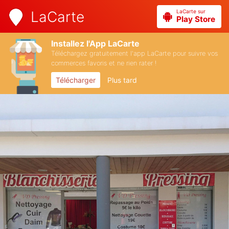
LaCarte sur
LaCarte
Play Store
Installez l'App LaCarte
Téléchargez gratuitement l'app LaCarte pour suivre vos
commerces favoris et ne rien rater !
Télécharger
Plus tard