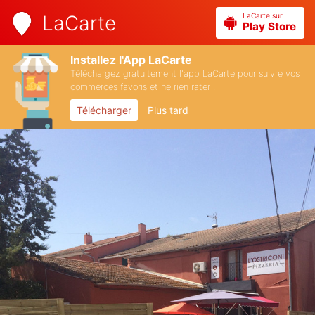
LaCarte sur
LaCarte
Play Store
Installez l'App LaCarte
Téléchargez gratuitement l'app LaCarte pour suivre vos
commerces favoris et ne rien rater !
Télécharger
Plus tard