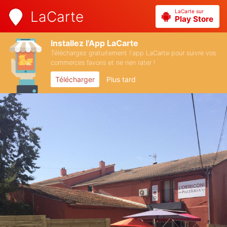
LaCarte sur
LaCarte
Play Store
Installez l'App LaCarte
Téléchargez gratuitement l'app LaCarte pour suivre vos
commerces favoris et ne rien rater !
Télécharger
Plus tard