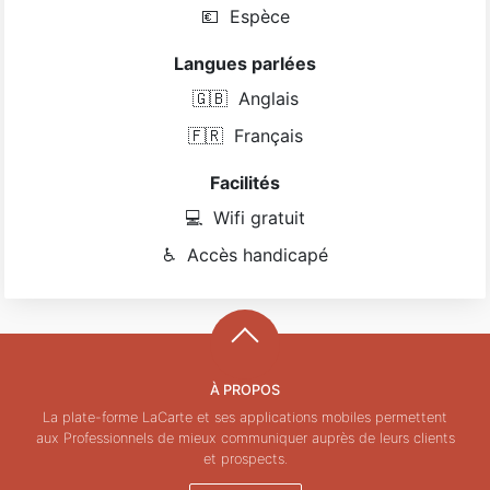
💶
Espèce
Langues parlées
🇬🇧
Anglais
🇫🇷
Français
Facilités
💻
Wifi gratuit
♿
Accès handicapé
À PROPOS
La plate-forme LaCarte et ses applications mobiles permettent
aux Professionnels de mieux communiquer auprès de leurs clients
et prospects.