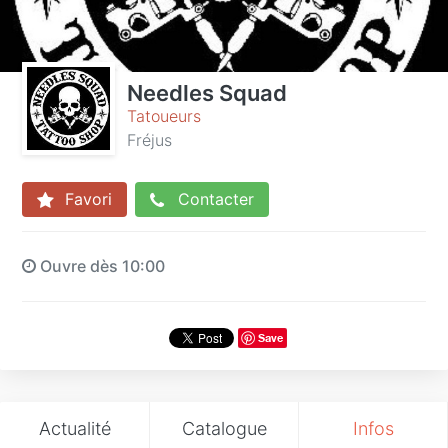
Needles Squad
Tatoueurs
Fréjus
Favori
Contacter
Ouvre dès 10:00
Save
Actualité
Catalogue
Infos