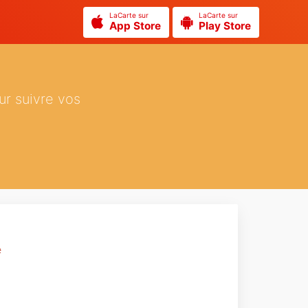
LaCarte sur
LaCarte sur
App Store
Play Store
ur suivre vos
e