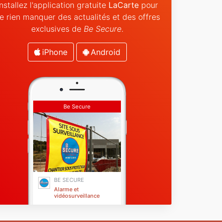
Installez l'application gratuite
LaCarte
pour
e rien manquer des actualités et des offres
exclusives de
Be Secure
.
iPhone
Android
Be Secure
BE SECURE
Alarme et
vidéosurveillance
Fréjus