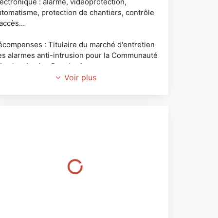
lectronique : alarme, vidéoprotection,
utomatisme, protection de chantiers, contrôle
accès...
écompenses : Titulaire du marché d'entretien
es alarmes anti-intrusion pour la Communauté
'Agglomération Dracénoise.
Voir plus
ous proposons les produits suivants : DSC,
item, Aritech, Axis, Sony, Samsung, Lilin,
amé, Bticino, Aiphone, Milestone...