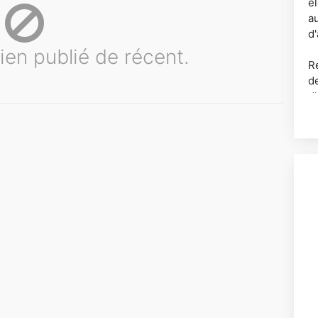
é
a
d'
ien publié de récent.
R
d
d
N
Da
C