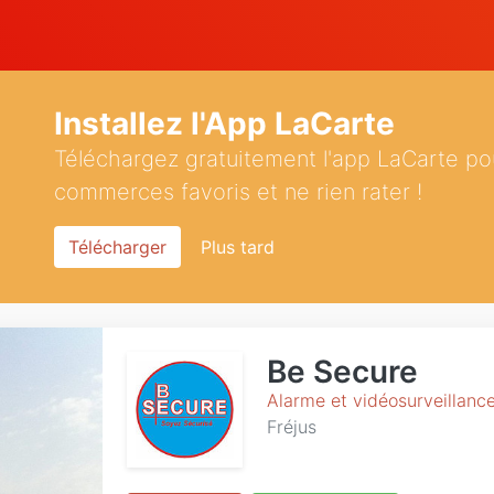
Installez l'App LaCarte
Téléchargez gratuitement l'app LaCarte po
commerces favoris et ne rien rater !
Télécharger
Plus tard
Be Secure
Alarme et vidéosurveillanc
Fréjus