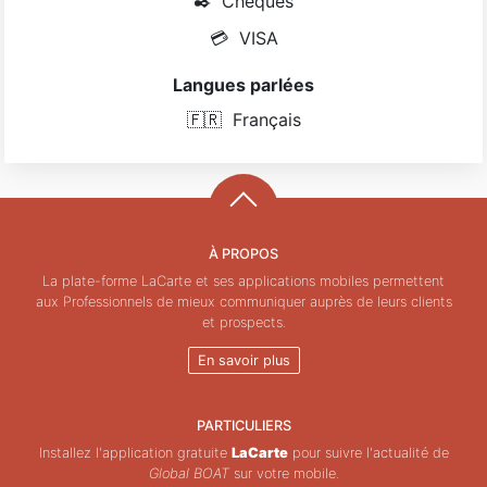
✒️
Chèques
💳
VISA
Langues parlées
🇫🇷
Français
À PROPOS
La plate-forme LaCarte et ses applications mobiles permettent
aux Professionnels de mieux communiquer auprès de leurs clients
et prospects.
En savoir plus
PARTICULIERS
Installez l'application gratuite
LaCarte
pour suivre l'actualité de
Global BOAT
sur votre mobile.