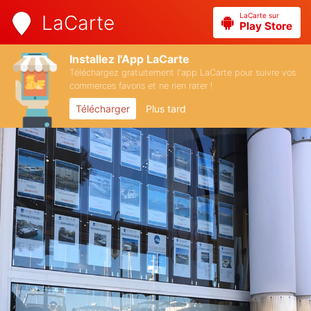
LaCarte sur
LaCarte
Play Store
Installez l'App LaCarte
Téléchargez gratuitement l'app LaCarte pour suivre vos
commerces favoris et ne rien rater !
Télécharger
Plus tard