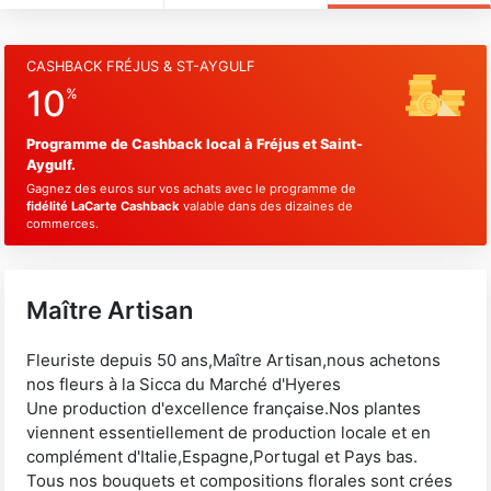
CASHBACK FRÉJUS & ST-AYGULF
10
%
Programme de Cashback local à Fréjus et Saint-
Aygulf.
Gagnez des euros sur vos achats avec le programme de
fidélité LaCarte Cashback
valable dans des dizaines de
commerces.
Maître Artisan
Fleuriste depuis 50 ans,Maître Artisan,nous achetons
nos fleurs à la Sicca du Marché d'Hyeres
Une production d'excellence française.Nos plantes
viennent essentiellement de production locale et en
complément d'Italie,Espagne,Portugal et Pays bas.
Tous nos bouquets et compositions florales sont crées