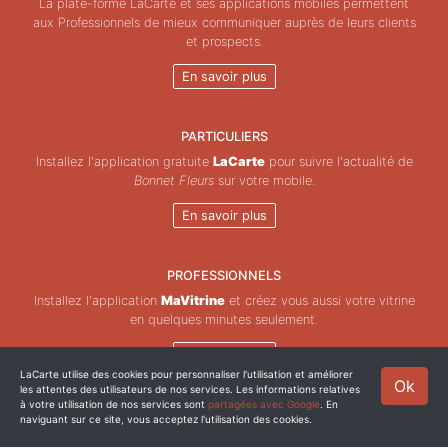
La plate-forme LaCarte et ses applications mobiles permettent
aux Professionnels de mieux communiquer auprès de leurs clients
et prospects.
En savoir plus
PARTICULIERS
Installez l'application gratuite
LaCarte
pour suivre l'actualité de
Bonnet Fleurs
sur votre mobile.
En savoir plus
PROFESSIONNELS
Installez l'application
MaVitrine
et créez vous aussi votre vitrine
en quelques minutes seulement.
En savoir plus
LaCarte utilise des cookies pour personnaliser l'utilisation et améliorer
Ok
les attentes des utilisateurs de nos services. Les informations relatives
Copyright © ZeMAP 2026 - Tous droits réservés.
à votre utilisation de nos services sont
partagées avec Google
. En
naviguant sur ce site, vous acceptez l'utilisation des cookies.