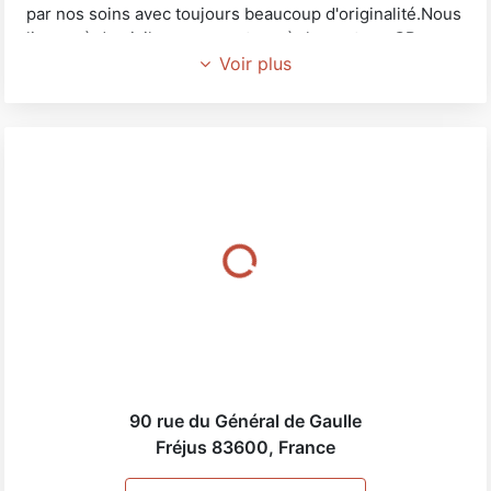
par nos soins avec toujours beaucoup d'originalité.Nous
livrons à domicile en prenant un règlement par CB au
téléphone si vous ne pouvez pas vous déplacer.
Voir plus
Nous fleurissons tous les événements de la vie,heureux
ou malheureux en nous attachant à être au plus près de
vos désirs et émotions
Accueil Service Choix Qualité Prix Disponibilité telle est
notre engagement
Magasin ouvert en continu
90 rue du Général de Gaulle
Fréjus
83600
,
France