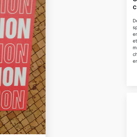
c
D
sp
e
et
m
c
e
s
cl
C
P
ir
t
i
g
l
L
a