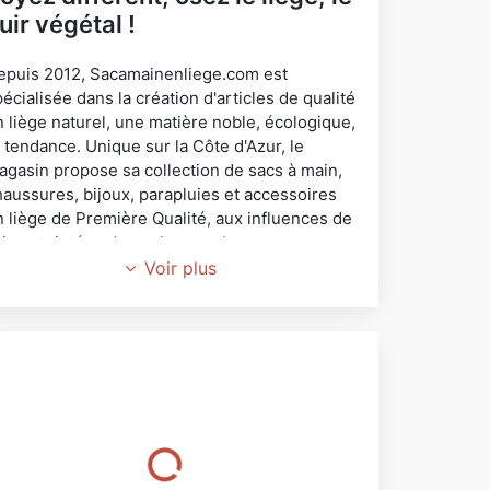
uir végétal !
epuis 2012, Sacamainenliege.com est
écialisée dans la création d'articles de qualité
n liège naturel, une matière noble, écologique,
 tendance. Unique sur la Côte d'Azur, le
agasin propose sa collection de sacs à main,
haussures, bijoux, parapluies et accessoires
n liège de Première Qualité, aux influences de
aison teintées de couleurs sobres et
assiques, à l'élégance intemporelle.
Voir plus
haque pièce est unique, faite à la main au
ortugal avec une qualité artisanale
réprochable. La fabrication utilise une
echnique qui donne aux produits une
ncroyable résistance et un toucher d'une
rande douceur, tout en respectant
'environnement.
e liège permet une alternative végétale au cuir
nimal. 100% naturel et végan.