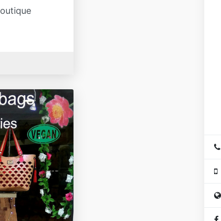
C
outique
li