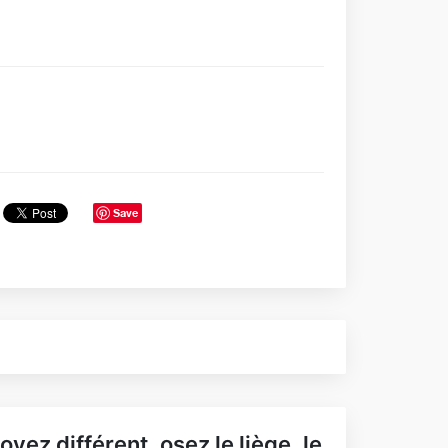
Save
oyez différent, osez le liège, le