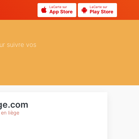
LaCarte sur
LaCarte sur
App Store
Play Store
ur suivre vos
ge.com
 en liège