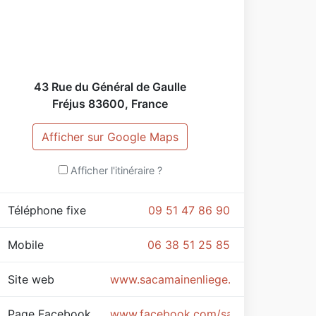
ontribuez à un monde plus naturel, portez du
ège !
43 Rue du Général de Gaulle
Fréjus
83600
,
France
Afficher sur Google Maps
Afficher l'itinéraire ?
Téléphone fixe
09 51 47 86 90
Mobile
06 38 51 25 85
Site web
www.sacamainenliege.com
Page Facebook
www.facebook.com/sacamainenliege