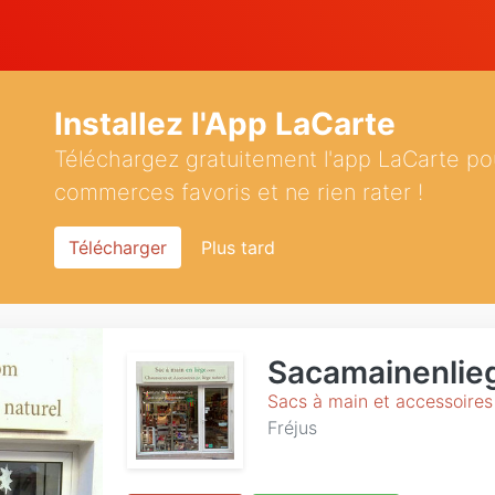
Installez l'App LaCarte
Téléchargez gratuitement l'app LaCarte po
commerces favoris et ne rien rater !
Télécharger
Plus tard
Sacamainenlie
Sacs à main et accessoires
Fréjus