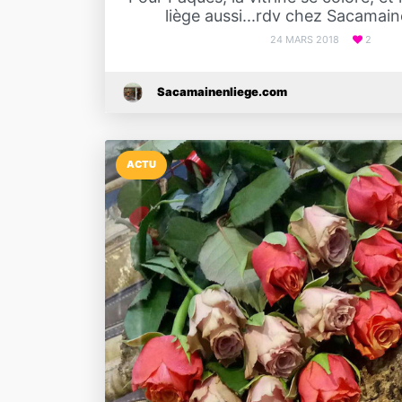
liège aussi...rdv chez Sacamaine
24 MARS 2018
2
Sacamainenliege.com
ACTU