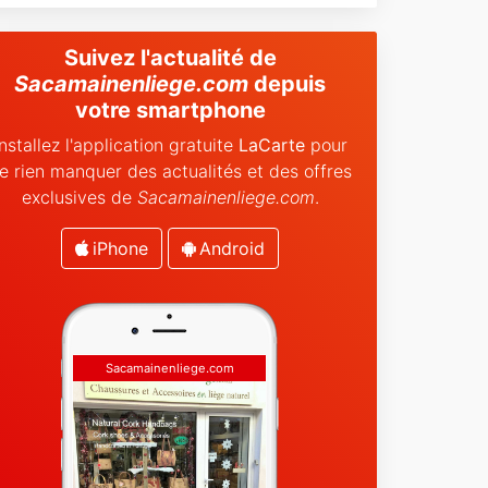
Suivez l'actualité de
Sacamainenliege.com
depuis
votre smartphone
Installez l'application gratuite
LaCarte
pour
e rien manquer des actualités et des offres
exclusives de
Sacamainenliege.com
.
iPhone
Android
Sacamainenliege.com