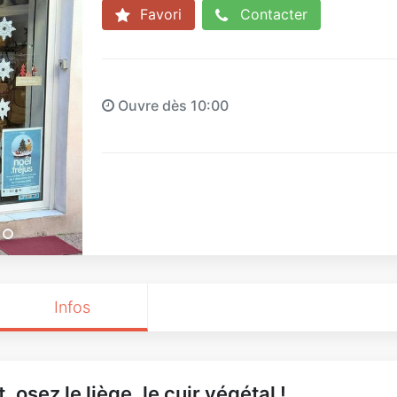
Favori
Contacter
Ouvre dès 10:00
Infos
, osez le liège, le cuir végétal !