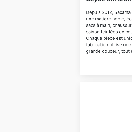
Depuis 2012, Sacamaine
une matière noble, éc
sacs à main, chaussur
saison teintées de cou
Chaque pièce est uniqu
fabrication utilise u
grande douceur, tout 
Le liège permet une al
Contribuez à un monde