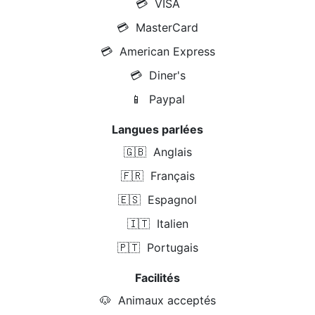
💳
VISA
💳
MasterCard
💳
American Express
💳
Diner's
📱
Paypal
Langues parlées
🇬🇧
Anglais
🇫🇷
Français
🇪🇸
Espagnol
🇮🇹
Italien
🇵🇹
Portugais
Facilités
🐶
Animaux acceptés