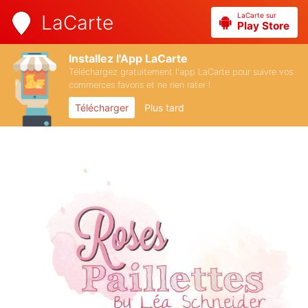
LaCarte sur
LaCarte
Play Store
Installez l'App LaCarte
Téléchargez gratuitement l'app LaCarte pour suivre vos
commerces favoris et ne rien rater !
Télécharger
Plus tard