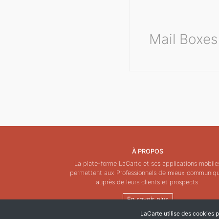
Mail Boxes
À PROPOS
La plate-forme LaCarte et ses applications mobile
permettent aux Professionnels de mieux communiq
auprès de leurs clients et prospects.
En savoir plus
LaCarte utilise des cookies po