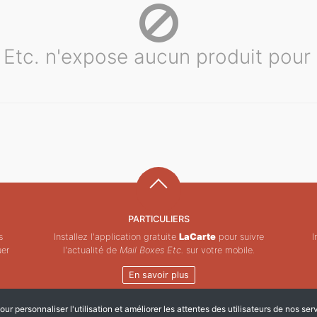
 Etc. n'expose aucun produit pour
PARTICULIERS
s
Installez l'application gratuite
LaCarte
pour suivre
I
uer
l'actualité de
Mail Boxes Etc.
sur votre mobile.
En savoir plus
ur personnaliser l'utilisation et améliorer les attentes des utilisateurs de nos ser