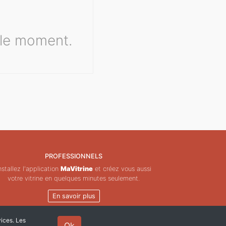
 le moment.
PROFESSIONNELS
nstallez l'application
MaVitrine
et créez vous aussi
votre vitrine en quelques minutes seulement.
En savoir plus
vices. Les
Ok