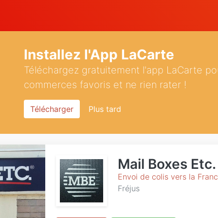
Installez l'App LaCarte
Téléchargez gratuitement l'app LaCarte po
commerces favoris et ne rien rater !
Télécharger
Plus tard
Mail Boxes Etc.
Envoi de colis vers la France
Fréjus