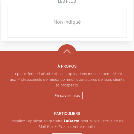
LES PLUS
Non indiqué
À PROPOS
La plate-forme LaCarte et ses applications mobiles permettent
aux Professionnels de mieux communiquer auprès de leurs clients
et prospects.
En savoir plus
PARTICULIERS
Installez l'application gratuite
LaCarte
pour suivre l'actualité de
Mail Boxes Etc.
sur votre mobile.