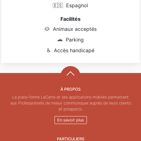
🇪🇸
Espagnol
Facilités
🐶
Animaux acceptés
🚗
Parking
♿
Accès handicapé
À PROPOS
La plate-forme LaCarte et ses applications mobiles permettent
aux Professionnels de mieux communiquer auprès de leurs clients
et prospects.
En savoir plus
PARTICULIERS