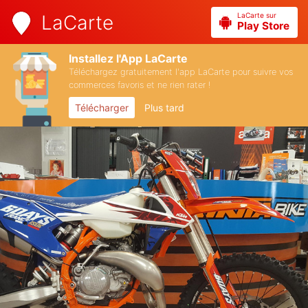
LaCarte sur
LaCarte
Play Store
Installez l'App LaCarte
Téléchargez gratuitement l'app LaCarte pour suivre vos
commerces favoris et ne rien rater !
Télécharger
Plus tard