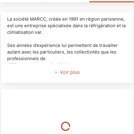
La société MARCC, créée en 1991 en région parisienne,
est une entreprise spécialisée dans la réfrigération et la
climatisation var.
Ses années d’expérience lui permettent de travailler
autant avec les particuliers, les collectivités que les
professionnels de
différents secteurs d’activités.
Voir plus
Marcc climatisation var est présente sur toutes les
communes du Var (83) : Saint-Raphaël, Fréjus,
Draguignan, Sainte-Maxime, Saint-Tropez, Toulon ……
Nous serons heureux de vous accompagner dans tous
vos projets d’installation de climatisation, vous
conseiller sur tous les systèmes de chauffage ainsi que
vous présenter les différentes de gamme de pompes à
chaleur !