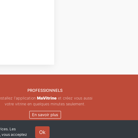
PROFESSIONNELS
nstallez l'application
MaVitrine
et créez vous aussi
votre vitrine en quelques minutes seulement.
En savoir plus
vices. Les
Ok
e, vous acceptez