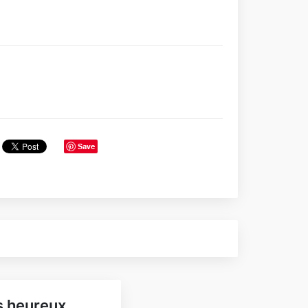
Save
ns heureux