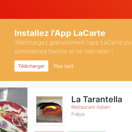
Installez l'App LaCarte
Téléchargez gratuitement l'app LaCarte po
commerces favoris et ne rien rater !
Télécharger
Plus tard
La Tarantella
Restaurant italien
Fréjus