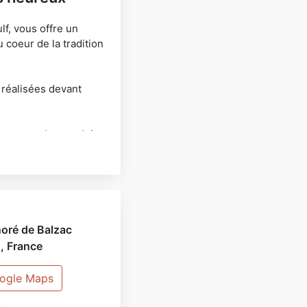
lf, vous offre un
 coeur de la tradition
 réalisées devant
égustant des produits
 heures d'ouvertures
oré de Balzac
0
,
France
oogle Maps