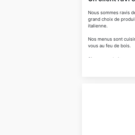
Nous sommes ravis de v
grand choix de produit
italienne.
Nos menus sont cuisiné
vous au feu de bois.
Si vous souhaitez pas
de qualité, vous êtes 
Vous souhaitez en sav
dans les rubriques su