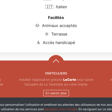
🇮🇹
Italien
Facilités
🐶
Animaux acceptés
🌞
Terrasse
♿
Accès handicapé
PARTICULIERS
s
Installez l'application gratuite
LaCarte
pour suivre
I
uer
l'actualité de
La Tarantella
sur votre mobile.
En savoir plus
ur personnaliser l'utilisation et améliorer les attentes des utilisateurs de nos ser
Copyright © ZeMAP 2026 - Tous droits réservés.
e utilisation de nos services sont
partagées avec Google
. En naviguant sur ce sit