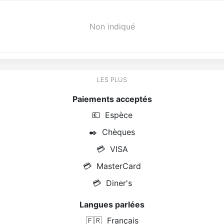
Non indiqué
LES PLUS
Paiements acceptés
💶
Espèce
✒️
Chèques
💳
VISA
💳
MasterCard
💳
Diner's
Langues parlées
🇫🇷
Français