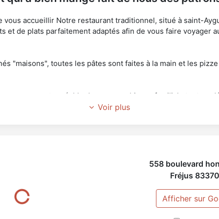
ous accueillir Notre restaurant traditionnel, situé à saint-Aygu
s et de plats parfaitement adaptés afin de vous faire voyager au
s "maisons", toutes les pâtes sont faites à la main et les pizze
ser un moment agréable dans une ambiance familiale tout en d
à la bonne adresse.
Voir plus
oir plus ? Vous pouvez consulter notre menu, nos actualités et
ivantes.
558 boulevard hon
Fréjus
8337
Afficher sur G