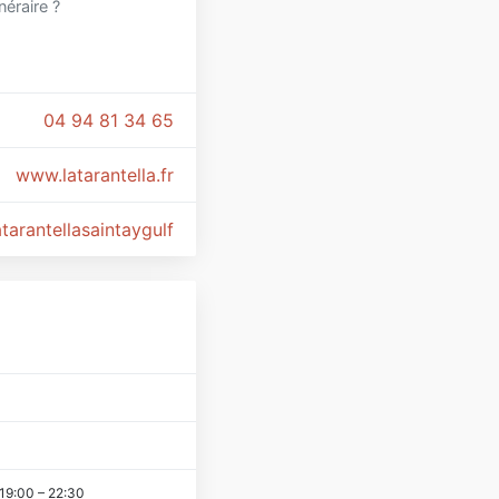
inéraire ?
04 94 81 34 65
www.latarantella.fr
arantellasaintaygulf
19:00
–
22:30