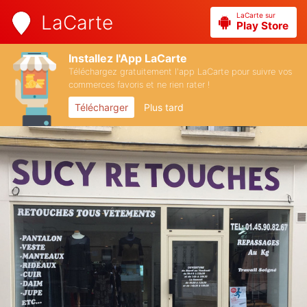
LaCarte sur
LaCarte
Play Store
Installez l'App LaCarte
Téléchargez gratuitement l'app LaCarte pour suivre vos
commerces favoris et ne rien rater !
Télécharger
Plus tard