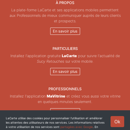
À PROPOS
La plate-forme LaCarte et ses applications mobiles permettent
aux Professionnels de mieux communiquer auprès de leurs clients
et prospects.
En savoir plus
PARTICULIERS
Installez l'application gratuite
LaCarte
pour suivre l'actualité de
Sucy Retouches
sur votre mobile.
En savoir plus
PROFESSIONNELS
Installez l'application
MaVitrine
et créez vous aussi votre vitrine
en quelques minutes seulement.
En savoir plus
LaCarte utilise des cookies pour personnaliser l'utilisation et améliorer
Ok
les attentes des utilisateurs de nos services. Les informations relatives
Copyright © ZeMAP 2026 - Tous droits réservés.
à votre utilisation de nos services sont
partagées avec Google
. En