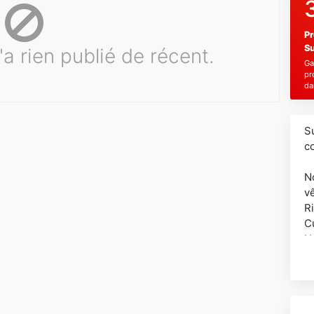
Pr
Su
a rien publié de récent.
Ga
pr
da
S
c
N
v
R
C
H
D
S