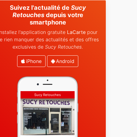
Suivez l'actualité de
Sucy
Retouches
depuis votre
smartphone
Installez l'application gratuite
LaCarte
pour
e rien manquer des actualités et des offres
exclusives de
Sucy Retouches
.
iPhone
Android
Sucy Retouches