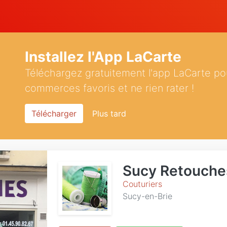
Installez l'App LaCarte
Téléchargez gratuitement l'app LaCarte po
commerces favoris et ne rien rater !
Télécharger
Plus tard
Sucy Retouche
Couturiers
Sucy-en-Brie