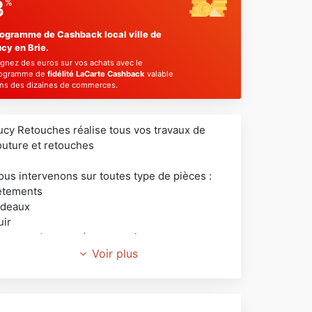
3
%
ogramme de Cashback local ville de
cy en Brie.
gnez des euros sur vos achats avec le
ogramme de
fidélité LaCarte Cashback
valable
ns des dizaines de commerces.
ucy Retouches réalise tous vos travaux de
outure et retouches
ous intervenons sur toutes type de pièces :
êtements
ideaux
uir
ousses de canapé ou coussins
Voir plus
épôt pressing
ervice de repassage