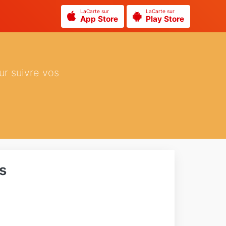
LaCarte sur
LaCarte sur
App Store
Play Store
ur suivre vos
s