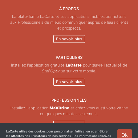
À PROPOS
La plate-forme LaCarte et ses applications mobiles permettent
aux Professionnels de mieux communiquer auprès de leurs clients
et prospects.
En savoir plus
PARTICULIERS
Installez l'application gratuite
LaCarte
pour suivre l'actualité de
Stef'Optique
sur votre mobile.
En savoir plus
PROFESSIONNELS
Installez l'application
MaVitrine
et créez vous aussi votre vitrine
en quelques minutes seulement.
En savoir plus
LaCarte utilise des cookies pour personnaliser l'utilisation et améliorer
Ok
les attentes des utilisateurs de nos services. Les informations relatives
Copyright © ZeMAP 2026 - Tous droits réservés.