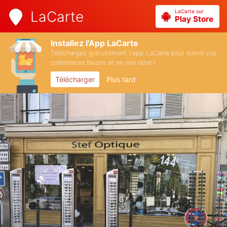
LaCarte sur
LaCarte
Play Store
Installez l'App LaCarte
Téléchargez gratuitement l'app LaCarte pour suivre vos
commerces favoris et ne rien rater !
Télécharger
Plus tard