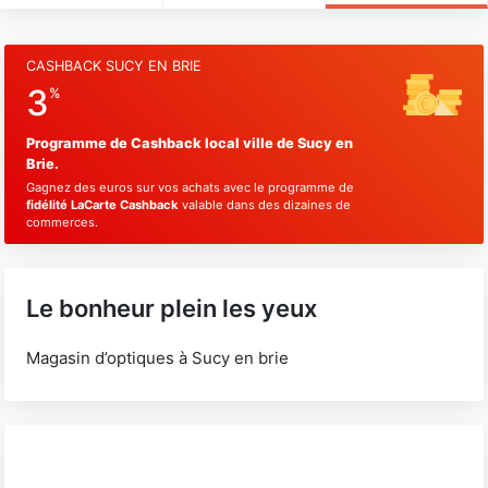
CASHBACK SUCY EN BRIE
3
%
Programme de Cashback local ville de Sucy en
Brie.
Gagnez des euros sur vos achats avec le programme de
fidélité LaCarte Cashback
valable dans des dizaines de
commerces.
Le bonheur plein les yeux
Magasin d’optiques à Sucy en brie