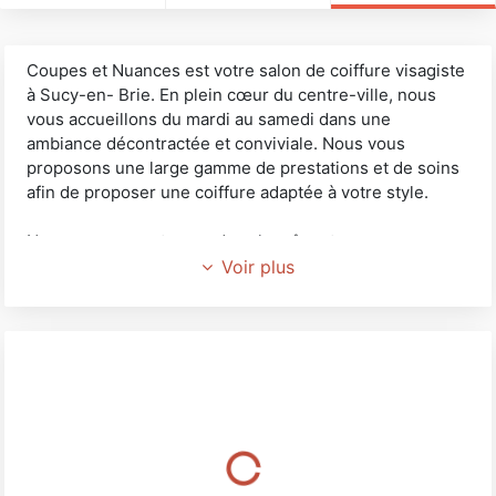
Coupes et Nuances est votre salon de coiffure visagiste
à Sucy-en- Brie. En plein cœur du centre-ville, nous
vous accueillons du mardi au samedi dans une
ambiance décontractée et conviviale. Nous vous
proposons une large gamme de prestations et de soins
afin de proposer une coiffure adaptée à votre style.
Nous vous apporterons dans le même temps un
moment de détente et de bien-être. De la simple coupe
Voir plus
au brushing, des extensions au lissage brésilien, vous
pouvez tout nous demander avec l’assurance d’être
écoutés et conseillés. Nous accueillons dans notre
salon de coiffure les femmes, les hommes ainsi que les
enfants afin d’assurer à tous la coupe de son choix.
Notre équipe de coiffeurs visagistes vous
accompagnera si vous souhaitez changer votre style de
coiffure. Notre salon vous permet également de profiter