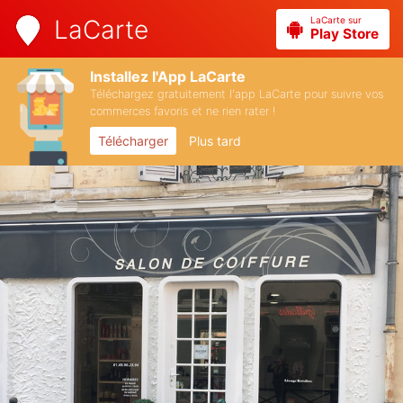
LaCarte sur
LaCarte
Play Store
Installez l'App LaCarte
Téléchargez gratuitement l'app LaCarte pour suivre vos
commerces favoris et ne rien rater !
Télécharger
Plus tard