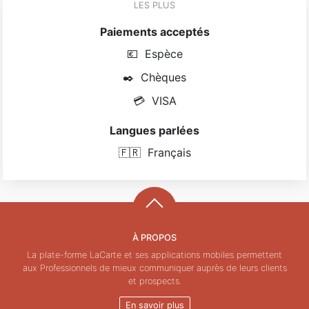
LES PLUS
Paiements acceptés
💶
Espèce
✒️
Chèques
💳
VISA
Langues parlées
🇫🇷
Français
À PROPOS
La plate-forme LaCarte et ses applications mobiles permettent
aux Professionnels de mieux communiquer auprès de leurs clients
et prospects.
En savoir plus