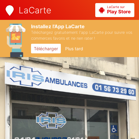
LaCarte sur
LaCarte
Play Store
Installez l'App LaCarte
Téléchargez gratuitement l'app LaCarte pour suivre vos
commerces favoris et ne rien rater !
Télécharger
Plus tard