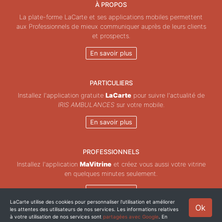
À PROPOS
La plate-forme LaCarte et ses applications mobiles permettent
aux Professionnels de mieux communiquer auprès de leurs clients
et prospects.
En savoir plus
PARTICULIERS
Installez l'application gratuite
LaCarte
pour suivre l'actualité de
IRIS AMBULANCES
sur votre mobile.
En savoir plus
PROFESSIONNELS
Installez l'application
MaVitrine
et créez vous aussi votre vitrine
en quelques minutes seulement.
En savoir plus
LaCarte utilise des cookies pour personnaliser l'utilisation et améliorer
Ok
les attentes des utilisateurs de nos services. Les informations relatives
Copyright © ZeMAP 2026 - Tous droits réservés.
à votre utilisation de nos services sont
partagées avec Google
. En