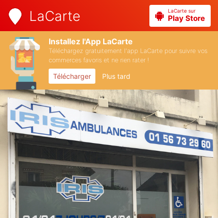
LaCarte sur
LaCarte
Play Store
Installez l'App LaCarte
Téléchargez gratuitement l'app LaCarte pour suivre vos
commerces favoris et ne rien rater !
Télécharger
Plus tard