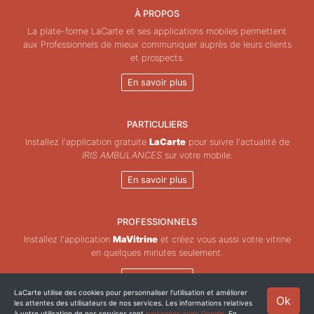
À PROPOS
La plate-forme LaCarte et ses applications mobiles permettent
aux Professionnels de mieux communiquer auprès de leurs clients
et prospects.
En savoir plus
PARTICULIERS
Installez l'application gratuite
LaCarte
pour suivre l'actualité de
IRIS AMBULANCES
sur votre mobile.
En savoir plus
PROFESSIONNELS
Installez l'application
MaVitrine
et créez vous aussi votre vitrine
en quelques minutes seulement.
En savoir plus
LaCarte utilise des cookies pour personnaliser l'utilisation et améliorer
Ok
les attentes des utilisateurs de nos services. Les informations relatives
Copyright © ZeMAP 2026 - Tous droits réservés.
à votre utilisation de nos services sont
partagées avec Google
. En