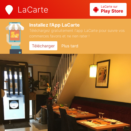
LaCarte sur
LaCarte
Play Store
Installez l'App LaCarte
Téléchargez gratuitement l'app LaCarte pour suivre vos
commerces favoris et ne rien rater !
Télécharger
Plus tard