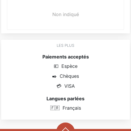
Non indiqué
LES PLUS
Paiements acceptés
💶
Espèce
✒️
Chèques
💳
VISA
Langues parlées
🇫🇷
Français