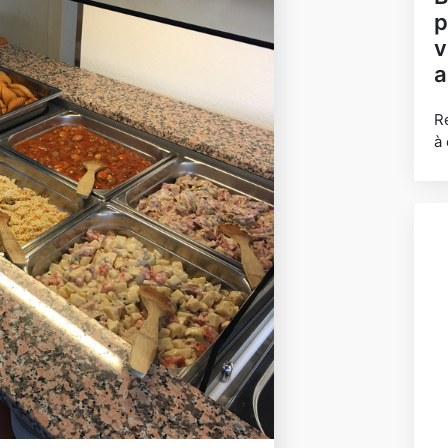
p
v
a
R
à