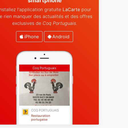
smartphone
Installez l'application gratuite
LaCarte
pour
e rien manquer des actualités et des offres
exclusives de
Coq Portuguais
.
iPhone
Android
Coq Portuguais
COQ PORTUGUAIS
Restauration
portugaise
Sucy-en-Brie