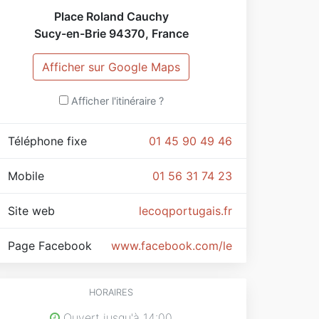
Place Roland Cauchy
Sucy-en-Brie
94370
,
France
Afficher sur Google Maps
Afficher l'itinéraire ?
Téléphone fixe
01 45 90 49 46
Mobile
01 56 31 74 23
Site web
lecoqportugais.fr
Page Facebook
www.facebook.com/lecoqportugaischu
HORAIRES
Ouvert jusqu'à 14:00