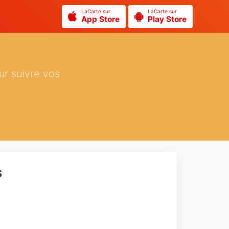
LaCarte sur
LaCarte sur
App Store
Play Store
ur suivre vos
s