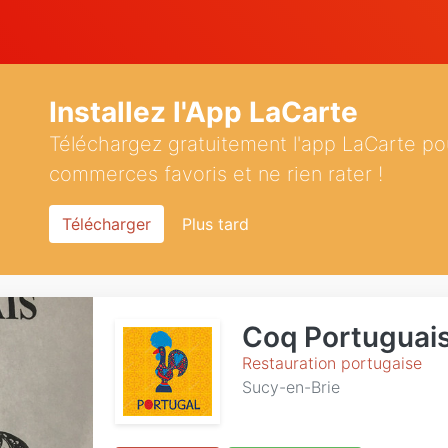
Installez l'App LaCarte
Téléchargez gratuitement l'app LaCarte po
commerces favoris et ne rien rater !
Télécharger
Plus tard
Coq Portuguai
Restauration portugaise
Sucy-en-Brie