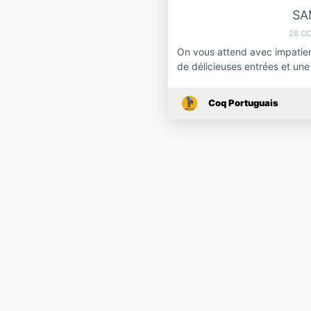
SA
28 O
On vous attend avec impatien
de délicieuses entrées et un
Coq Portuguais