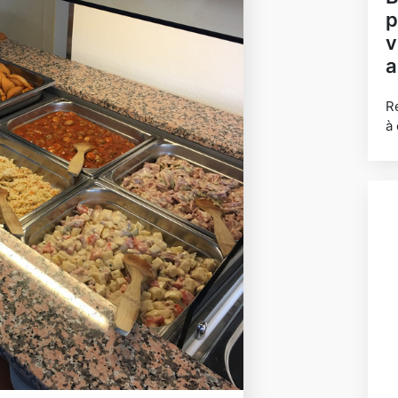
p
v
a
R
à