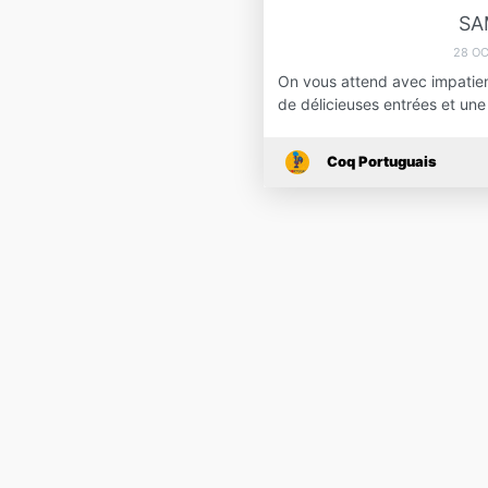
SA
28 O
On vous attend avec impatien
de délicieuses entrées et un
Coq Portuguais