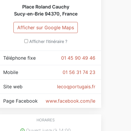
Place Roland Cauchy
Sucy-en-Brie
94370
,
France
Afficher sur Google Maps
Afficher l'itinéraire ?
Téléphone fixe
01 45 90 49 46
Mobile
01 56 31 74 23
Site web
lecoqportugais.fr
Page Facebook
www.facebook.com/lecoqportugaischu
HORAIRES
Ouvert jusqu'à 14:00