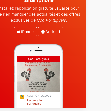
smartphone
Installez l'application gratuite
LaCarte
pour
e rien manquer des actualités et des offres
exclusives de
Coq Portuguais
.
iPhone
Android
Coq Portuguais
COQ PORTUGUAIS
Restauration
portugaise
Sucy-en-Brie