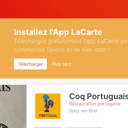
Installez l'App LaCarte
Téléchargez gratuitement l'app LaCarte po
commerces favoris et ne rien rater !
Télécharger
Plus tard
Coq Portuguai
Restauration portugaise
Sucy-en-Brie