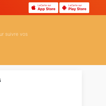
LaCarte sur
LaCarte sur
App Store
Play Store
ur suivre vos
s