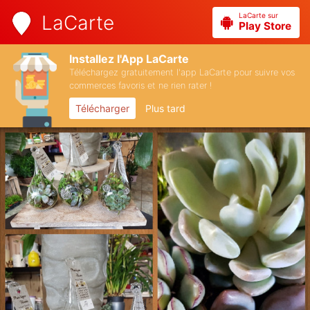
LaCarte sur
LaCarte
Play Store
Installez l'App LaCarte
Téléchargez gratuitement l'app LaCarte pour suivre vos
commerces favoris et ne rien rater !
Télécharger
Plus tard