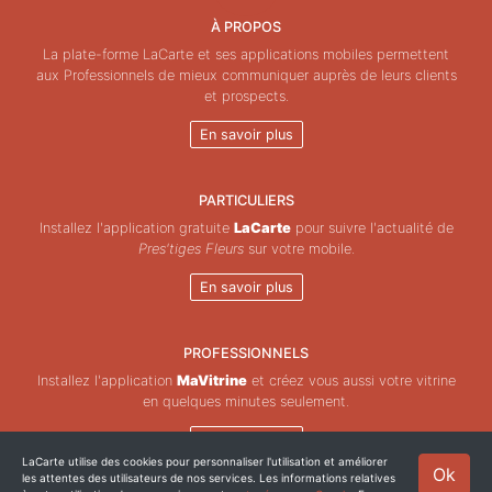
À PROPOS
La plate-forme LaCarte et ses applications mobiles permettent
aux Professionnels de mieux communiquer auprès de leurs clients
et prospects.
En savoir plus
PARTICULIERS
Installez l'application gratuite
LaCarte
pour suivre l'actualité de
Pres'tiges Fleurs
sur votre mobile.
En savoir plus
PROFESSIONNELS
Installez l'application
MaVitrine
et créez vous aussi votre vitrine
en quelques minutes seulement.
En savoir plus
LaCarte utilise des cookies pour personnaliser l'utilisation et améliorer
Ok
les attentes des utilisateurs de nos services. Les informations relatives
Copyright © ZeMAP 2026 - Tous droits réservés.