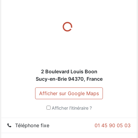
(
5
/
5
)
Pour moi la meilleure fleuriste de Sucy. Toujours
souriante, agréable d'excellents conseils, et les
vitrines thématiques qui donnent envie de
rentrer
2 Boulevard Louis Boon
Pour ajouter votre commentaire ou en voir
Sucy-en-Brie
94370
,
France
plus, installez l'application LaCarte !
Afficher sur Google Maps
LaCarte sur
Play Store
Afficher l'itinéraire ?
Téléphone fixe
01 45 90 05 03