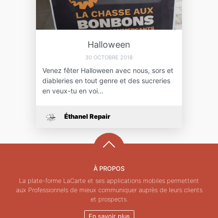
Halloween
30 OCTOBRE 2018
Venez fêter Halloween avec nous, sors et
diableries en tout genre et des sucreries
en veux-tu en voi…
Éthanel Repair
À PROPOS
La plate-forme LaCarte et ses applications mobiles permettent
aux Professionnels de mieux communiquer auprès de leurs clients
et prospects.
En savoir plus