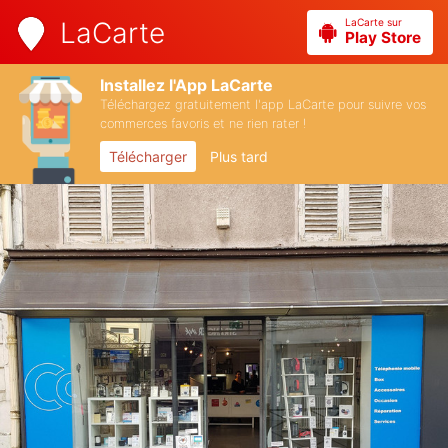
LaCarte sur
LaCarte
Play Store
Installez l'App LaCarte
Téléchargez gratuitement l'app LaCarte pour suivre vos
commerces favoris et ne rien rater !
Télécharger
Plus tard