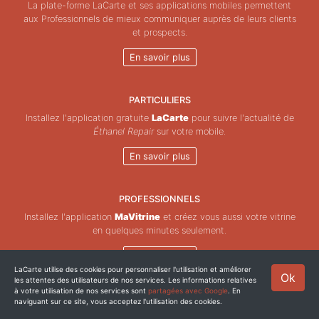
La plate-forme LaCarte et ses applications mobiles permettent
aux Professionnels de mieux communiquer auprès de leurs clients
et prospects.
En savoir plus
PARTICULIERS
Installez l'application gratuite
LaCarte
pour suivre l'actualité de
Éthanel Repair
sur votre mobile.
En savoir plus
PROFESSIONNELS
Installez l'application
MaVitrine
et créez vous aussi votre vitrine
en quelques minutes seulement.
En savoir plus
LaCarte utilise des cookies pour personnaliser l'utilisation et améliorer
Ok
les attentes des utilisateurs de nos services. Les informations relatives
Copyright © ZeMAP 2026 - Tous droits réservés.
à votre utilisation de nos services sont
partagées avec Google
. En
naviguant sur ce site, vous acceptez l'utilisation des cookies.