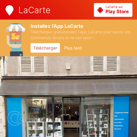
LaCarte sur
LaCarte
Play Store
Installez l'App LaCarte
Téléchargez gratuitement l'app LaCarte pour suivre vos
commerces favoris et ne rien rater !
Télécharger
Plus tard