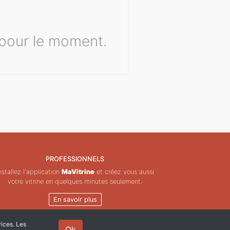
pour le moment.
PROFESSIONNELS
nstallez l'application
MaVitrine
et créez vous aussi
votre vitrine en quelques minutes seulement.
En savoir plus
vices. Les
Ok