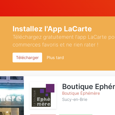
Installez l'App LaCarte
Téléchargez gratuitement l'app LaCarte po
commerces favoris et ne rien rater !
Télécharger
Plus tard
Boutique Ephé
Boutique Éphémère
Sucy-en-Brie