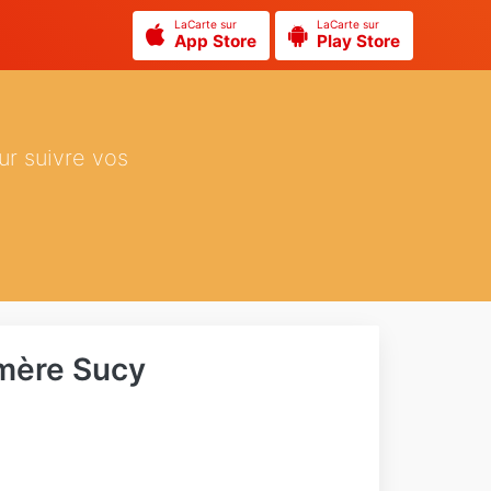
LaCarte sur
LaCarte sur
App Store
Play Store
ur suivre vos
mère Sucy