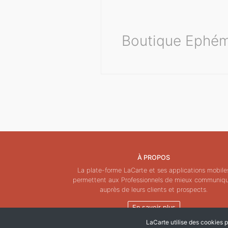
Boutique Ephém
À PROPOS
La plate-forme LaCarte et ses applications mobile
permettent aux Professionnels de mieux communiq
auprès de leurs clients et prospects.
En savoir plus
LaCarte utilise des cookies po