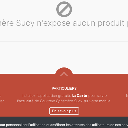
ère Sucy n'expose aucun produit 
PARTICULIERS
s
Installez l'application gratuite
LaCarte
pour suivre
I
uer
l'actualité de
Boutique Ephémère Sucy
sur votre mobile.
En savoir plus
ur personnaliser l'utilisation et améliorer les attentes des utilisateurs de nos ser