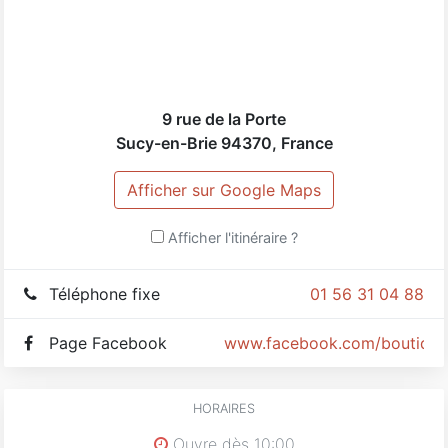
... La Boutique Éphémère vous ouvre ses portes pour
une location courte durée
Renseignement location :
Mairie de Sucy en Brie - Isabelle Méa - tel. 01 49 82 24
9 rue de la Porte
50
Sucy-en-Brie
94370
,
France
Afficher sur Google Maps
Afficher l'itinéraire ?
Téléphone fixe
01 56 31 04 88
Page Facebook
www.facebook.com/boutiqu
HORAIRES
Ouvre dès 10:00