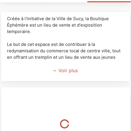
Créée à l'initiative de la Ville de Sucy, la Boutique
Éphémère est un lieu de vente et d'exposition
temporaire.
Le but de cet espace est de contribuer à la
redynamisation du commerce local de centre ville, tout
en offrant un tremplin et un lieu de vente aux jeunes
créateurs ou entrepreneurs.
Voir plus
Créateurs, artistes, entrepreneurs...
Vous souhaitez
Présenter une nouvelle collection
Tester votre projet de boutique
Créer un contact direct avec vos clients
Commercialiser un produit saisonnier
Exposer vos dernières œuvres ou créations