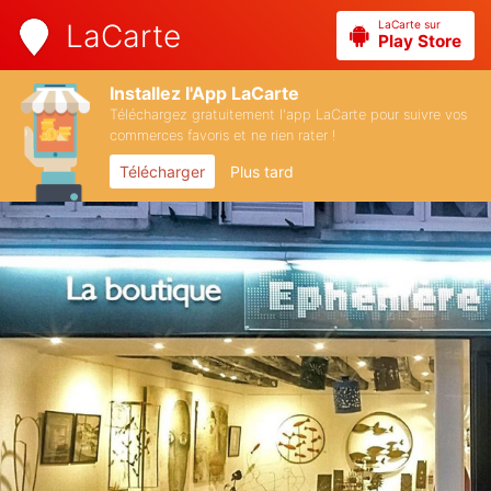
LaCarte sur
LaCarte
Play Store
Installez l'App LaCarte
Téléchargez gratuitement l'app LaCarte pour suivre vos
commerces favoris et ne rien rater !
Télécharger
Plus tard