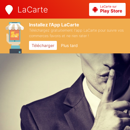
LaCarte sur
LaCarte
Play Store
Installez l'App LaCarte
Téléchargez gratuitement l'app LaCarte pour suivre vos
commerces favoris et ne rien rater !
Télécharger
Plus tard