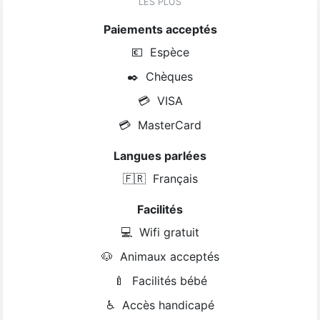
LES PLUS
Paiements acceptés
💶
Espèce
✒️
Chèques
💳
VISA
💳
MasterCard
Langues parlées
🇫🇷
Français
Facilités
💻
Wifi gratuit
🐶
Animaux acceptés
🍼
Facilités bébé
♿
Accès handicapé