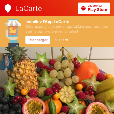
LaCarte sur
LaCarte
Play Store
Installez l'App LaCarte
Téléchargez gratuitement l'app LaCarte pour suivre vos
commerces favoris et ne rien rater !
Télécharger
Plus tard