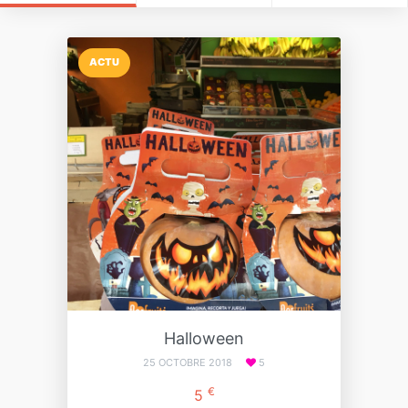
ACTU
Halloween
25 OCTOBRE 2018
5
€
5