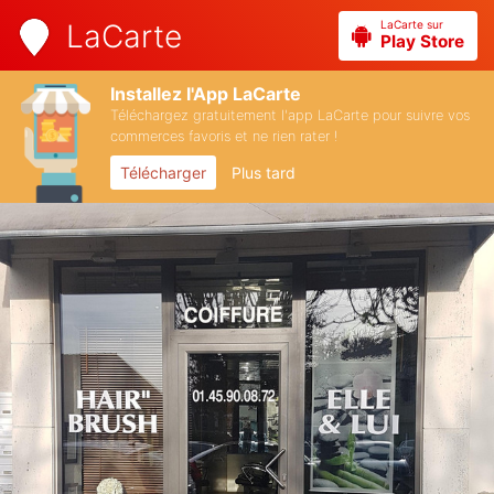
LaCarte sur
LaCarte
Play Store
Installez l'App LaCarte
Téléchargez gratuitement l'app LaCarte pour suivre vos
commerces favoris et ne rien rater !
Télécharger
Plus tard